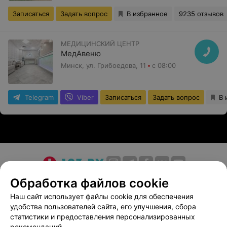
Записаться
Задать вопрос
В избранное
9235 отзывов
МЕДИЦИНСКИЙ ЦЕНТР
МедАвеню
Минск, ул. Грибоедова, 11
с 08:00
Telegram
Viber
Записаться
Задать вопрос
В 
О проекте
Новости проекта
Размещение рекламы
Обработка файлов cookie
Медицинский маркетинг
Публичный договор
Наш сайт использует файлы cookie для обеспечения
удобства пользователей сайта, его улучшения, сбора
Пользовательское соглашение
Способы оплаты
статистики и предоставления персонализированных
Вакансии
Партнеры
рекомендаций.